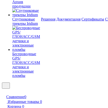
Архив
продукции
Спутниковые
Решения
Документация
Сертификаты
С
трекеры Iridium
Беспроводные
GPS/
ГЛОНАСС/GSM
датчики и
электронные
пломбы
Сравнение
0
Избранные товары
0
Корзина
0