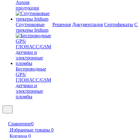
Архив
продукции
Спутниковые
Решения
Документация
Сертификаты
С
трекеры Iridium
Беспроводные
GPS/
ГЛОНАСС/GSM
датчики и
электронные
пломбы
Сравнение
0
Избранные товары
0
Корзина
0